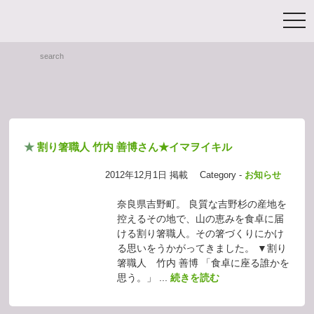
toggl
search
HOME
★
割り箸職人 竹内 善博さん★イマヲイキル
2012年12月1日 掲載
Category -
お知らせ
奈良県吉野町。 良質な吉野杉の産地を
控えるその地で、山の恵みを食卓に届
ける割り箸職人。その箸づくりにかけ
る思いをうかがってきました。 ▼割り
箸職人 竹内 善博 「食卓に座る誰かを
思う。」 ...
続きを読む