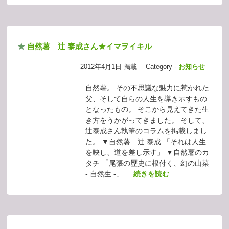
★
自然薯 辻 泰成さん★イマヲイキル
2012年4月1日 掲載
Category -
お知らせ
自然薯。 その不思議な魅力に惹かれた
父、そして自らの人生を導き示すもの
となったもの。 そこから見えてきた生
き方をうかがってきました。 そして、
辻泰成さん執筆のコラムを掲載しまし
た。 ▼自然薯 辻 泰成 「それは人生
を映し、道を差し示す」 ▼自然薯のカ
タチ 「尾張の歴史に根付く、幻の山菜
- 自然生 -」 ...
続きを読む