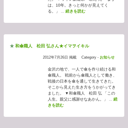
は、10年。きっと何かが見えてく
る。」 ...
続きを読む
★
和傘職人 松田 弘さん★イマヲイキル
2012年7月26日 掲載
Category -
お知らせ
金沢の地で、一人で傘を作り続ける和
傘職人。 戦前から傘職人として働き、
戦後の日本を傘を通して生きてきた。
そこから見えた生き方をうかがってき
ました。 ▼和傘職人 松田 弘 「この
人生。親父に感謝せなあかん。」 ...
続
きを読む