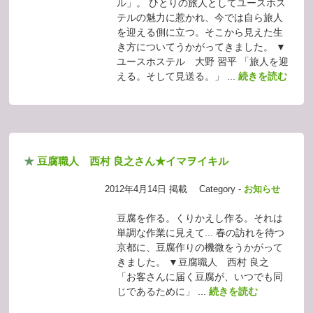
ル」。 ひとりの旅人としてユースホス
テルの魅力に惹かれ、今では自ら旅人
を迎える側に立つ。そこから見えた生
き方についてうかがってきました。 ▼
ユースホステル 大野 習平 「旅人を迎
える。そして見送る。」 ...
続きを読む
★
豆腐職人 西村 良之さん★イマヲイキル
2012年4月14日 掲載
Category -
お知らせ
豆腐を作る。くりかえし作る。それは
単調な作業に見えて... 春の訪れを待つ
京都に、豆腐作りの機微をうかがって
きました。 ▼豆腐職人 西村 良之
「お客さんに届く豆腐が、いつでも同
じであるために」 ...
続きを読む