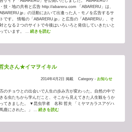
告サイト「ABARERU」を公開いたしました。 ABARERU /
・技・地の共有と広告 http://abareru.com 「ABARERU」は、
ABARERU.jp」の活動において出逢った人・モノを広告するサ
トです。 情報の「ABARERU.jp」と広告の「ABARERU」、そ
対となる２つのサイトで今後はいろいろと発信していきたいと
っています。 ...
続きを読む
 哲夫さん★イマヲイキル
2014年4月2日 掲載
Category -
お知らせ
匹のチョウとの出会いで人生の歩み方が変わった。自然の中で
きる虫たちから学んだこと、そこから見えてきた人生観をうか
ってきました。 ▼昆虫学者 名和 哲夫 「ミヤマカラスアゲハ
馬鹿にされた。」 ...
続きを読む