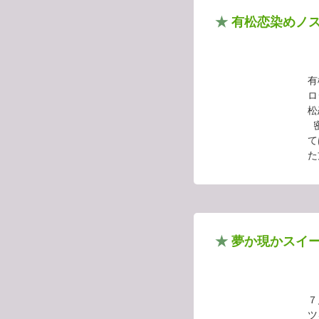
★
有松恋染めノ
有
ロ
松
密
て
た
★
夢か現かスイ
７
ツ