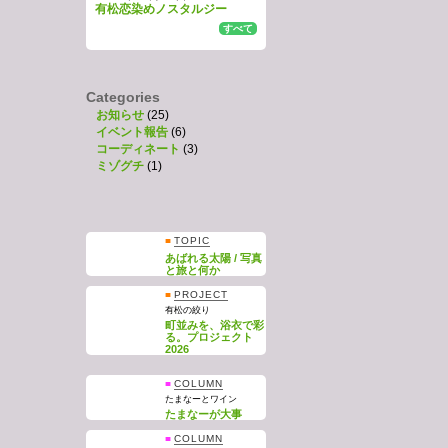
有松恋染めノスタルジー
すべて
Categories
お知らせ
(25)
イベント報告
(6)
コーディネート
(3)
ミゾグチ
(1)
■
TOPIC
あばれる太陽 / 写真
と旅と何か
■
PROJECT
有松の絞り
町並みを、浴衣で彩
る。プロジェクト
2026
■
COLUMN
たまなーとワイン
たまなーが大事
■
COLUMN