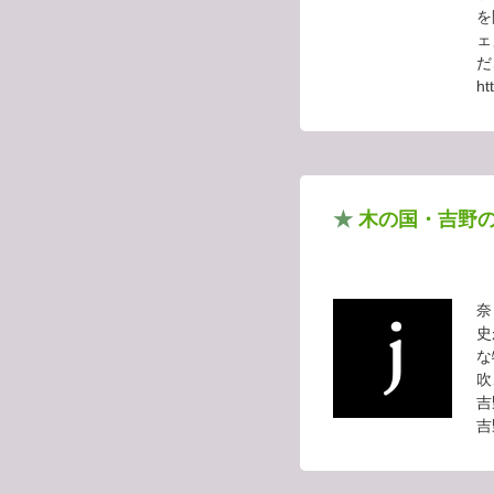
を
ェ
だ
ht
★
木の国・吉野
奈
史
な
吹
吉
吉