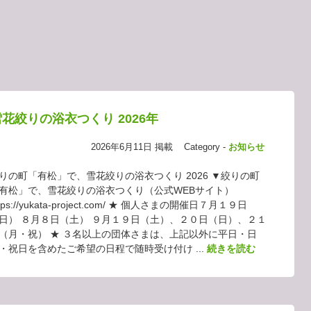
イマヲイキル
ABARERU
NEGI PON
TOPICS
COLUMN
花絞りの浴衣つくり 2026年
2026年6月11日 掲載
Category -
お知らせ
りの町「有松」で、雪花絞りの浴衣つくり 2026 ▼絞りの町
有松」で、雪花絞りの浴衣つくり（公式WEBサイト）
ttps://yukata-project.com/ ★ 個人さまの開催日７月１９日
日） ８月８日（土） ９月１９日（土）、２０日（日）、２１
（月・祝） ★ ３名以上の団体さまは、上記以外に平日・日
・祝日を含めたご希望の日程で随時受け付け ...
続きを読む