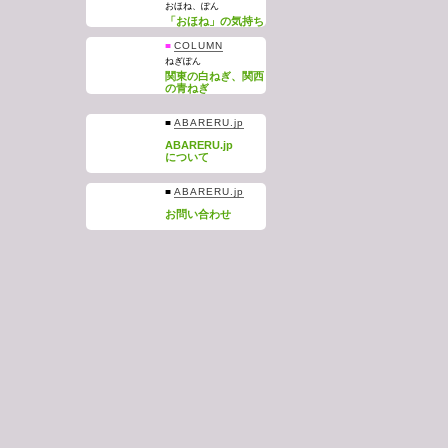
おほね、ぽん
「おほね」の気持ち
■
COLUMN
ねぎぽん
関東の白ねぎ、関西
の青ねぎ
■
ABARERU.jp
ABARERU.jp
について
■
ABARERU.jp
お問い合わせ