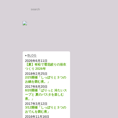
search
BLOG
■
2026年6月11日
【夏】有松で雪花絞りの浴衣
つくり 2026年
2018年2月25日
2/25開催「しっぽりと３つの
お鍋を囲む夜。」
2017年8月20日
8/20開催「ぱりっと 冷たいス
ープと 夏のパスタを楽しむ
夜。」
2017年3月12日
3/12開催「しっぽりと３つの
おでんを囲む夜」
2016年11月16日