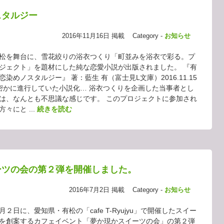
スタルジー
2016年11月16日 掲載
Category -
お知らせ
松を舞台に、雪花絞りの浴衣つくり「町並みを浴衣で彩る。プ
ジェクト」を題材にした純な恋愛小説が出版されました。 『有
恋染めノスタルジー』 著：藍生 有（富士見L文庫）2016.11.15
かに進行していた小説化… 浴衣つくりを企画した当事者とし
は、なんとも不思議な感じです。 このプロジェクトに参加され
方々にと ...
続きを読む
ーツの会の第２弾を開催しました。
2016年7月2日 掲載
Category -
お知らせ
月２日に、愛知県・有松の「cafe T-Ryujyu」で開催したスイー
を創案するカフェイベント「夢か現かスイーツの会」の第２弾