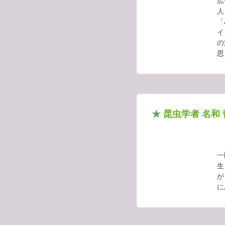
広
人
「
イ
の
思
★
昆虫学者 名和
一
生
が
に