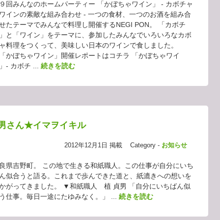
９回みんなのホームパーティー 「かぼちゃワイン」 - カボチャ
ワインの素敵な組み合わせ - 一つの食材、一つのお酒を組み合
せたテーマでみんなで料理し開催するNEGI PON。 「カボチ
」と「ワイン」をテーマに、参加したみんなでいろいろなカボ
ャ料理をつくって、美味しい日本のワインで食しました。
「かぼちゃワイン」開催レポートはコチラ 「かぼちゃワイ
」- カボチ ...
続きを読む
貞男さん★イマヲイキル
2012年12月1日 掲載
Category -
お知らせ
良県吉野町。 この地で生きる和紙職人。この仕事が自分にいち
ん似合うと語る。これまで歩んできた道と、紙漉きへの想いを
かがってきました。 ▼和紙職人 植 貞男 「自分にいちばん似
う仕事。毎日一途にたゆみなく。」 ...
続きを読む