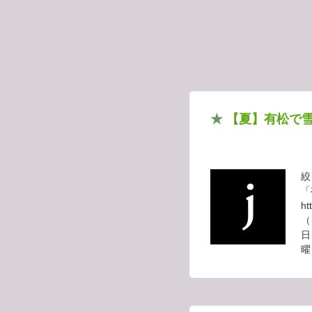
ABARERU.jp
HOME
★
【夏】有松で雪
絞
「
h
（
日
曜