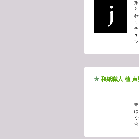
第
と
わ
ャ
チ
▼
ン
★
和紙職人 植 
奈
ば
う
合