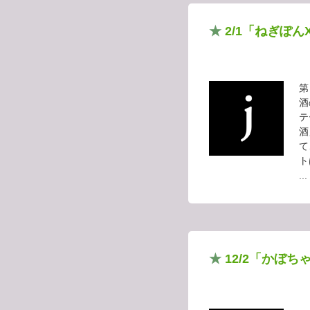
★
2/1「ねぎぽ
第
酒
テ
酒
て
ト
...
★
12/2「かぼ