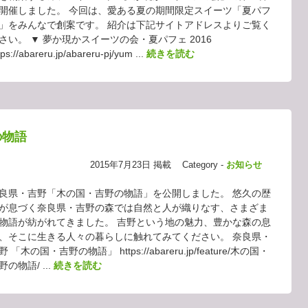
開催しました。 今回は、愛ある夏の期間限定スイーツ「夏パフ
」をみんなで創案です。 紹介は下記サイトアドレスよりご覧く
さい。 ▼ 夢か現かスイーツの会・夏パフェ 2016
tps://abareru.jp/abareru-pj/yum ...
続きを読む
の物語
2015年7月23日 掲載
Category -
お知らせ
良県・吉野「木の国・吉野の物語」を公開しました。 悠久の歴
が息づく奈良県・吉野の森では自然と人が織りなす、さまざま
物語が紡がれてきました。 吉野という地の魅力、豊かな森の息
、そこに生きる人々の暮らしに触れてみてください。 奈良県・
野 「木の国・吉野の物語」 https://abareru.jp/feature/木の国・
野の物語/ ...
続きを読む