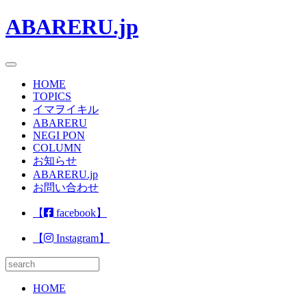
ABARERU.jp
toggle navigation
HOME
TOPICS
イマヲイキル
ABARERU
NEGI PON
COLUMN
お知らせ
ABARERU.jp
お問い合わせ
【
facebook】
【
Instagram】
HOME