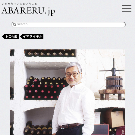
toggl
search
HOME
イマヲイキル