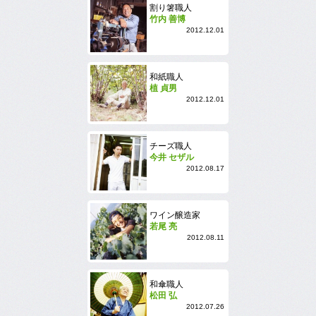
割り箸職人
竹内 善博
2012.12.01
和紙職人
植 貞男
2012.12.01
チーズ職人
今井 セザル
2012.08.17
ワイン醸造家
若尾 亮
2012.08.11
和傘職人
松田 弘
2012.07.26