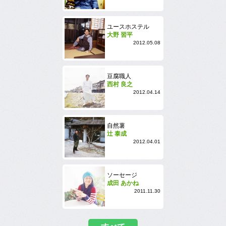
ユースホステル
大野 習平
2012.05.08
豆腐職人
西村 良之
2012.04.14
自然薯
辻 泰成
2012.04.01
ソーセージ
成田 あかね
2011.11.30