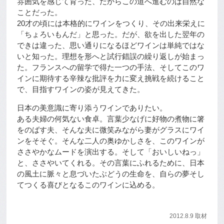
雰囲気を感じて育った、だからこの道へ進むのは自然な
ことだった。
20才の頃には本格的にワインをつくり、その出来栄えに
「ちょろいもんだ」と思った。だが、欲を出した翌年の
できは違った、思い通りになるほどワインは単純ではな
いと知った。理想を形へと試行錯誤の繰り返しが始まっ
た。フランスへの留学で得た一つの手法、そしてこのワ
インに期待する辛辣な批評を力に変え挑戦を続けること
で、目指すワインの姿が見えてきた。
日本の美意識に寄り添うワインでありたい。
ある夫婦の何気ない食卓。言葉少なげに好物の煮物に箸
をのばす夫、そんな夫に微笑みながら妻がグラスにワイ
ンをそそぐ。そんな二人の奥ゆかしさを、このワインが
ささやかなムードを演出する。そして「おいしいねっ」
と、ささやいてくれる。その言葉にふれるために、日本
の風土に脈々と息づいたぶどうの生命を、自らの夢そし
てつくる喜びとなるこのワインに込める。
2012.8.9 取材