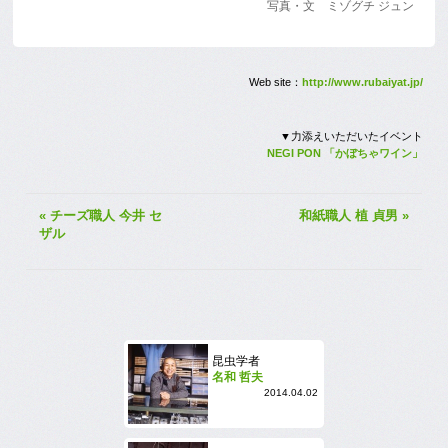
写真・文 ミゾグチ ジュン
Web site：
http://www.rubaiyat.jp/
▼力添えいただいたイベント
NEGI PON 「かぼちゃワイン」
« チーズ職人 今井 セ
和紙職人 植 貞男 »
ザル
昆虫学者
名和 哲夫
2014.04.02