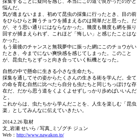
採集することに疑問を感じ、本当にこの道で良かったのかと
悩んだ。
気が進まないまま、初めて昆虫の採集に行ったとき、目の前
をひらひらと舞うチョウを捕まえるのは簡単だと思った。だ
が、そう思い通りにはならなかった。幾度も幾度も網を振り
回すが捕まえられず、これほど「悔しい」と感じたことはな
かった。
もう最後のチャンスと無我夢中に振った網にこのチョウがい
たとき、今までにない爽快感を感じてしまった。このこと
が、昆虫たちとずっと向き合っていく転機となった。
自然の中で懸命に生きる小さな生命たち。
採集を通してその姿からたくさんの生きる術を学んだ。全て
の命を育む自然に比べたら自分も虫たちと同じちっぽけな存
在だ、だから思う道をくよくよせずしっかり歩めばいいんだ
と。
これからは、虫たちから学んだことを、人生を楽しむ「昆虫
楽」としてみんなに伝えていきたい。
2014.2.26 取材
文_岩瀬 せいら / 写真_ミゾグチ ジュン
Web：
http://www.nawakon.jp/