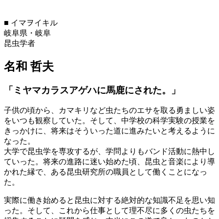
■
イマヲイキル
岐阜県・岐阜
昆虫学者
名和 哲夫
「ミヤマカラスアゲハに馬鹿にされた。」
子供の頃から、カマキリなど虫たちのエサを取る勇ましい姿
をいつも観察していた。そして、中学校の科学実験の授業を
きっかけに、将来はそういった道に進みたいと考えるように
なった。
大学で昆虫学を専攻するが、学問よりもバンド活動に熱中し
ていった。将来の進路に迷い始めた頃、昆虫と音楽により導
かれた縁で、ある昆虫研究所の職員として働くことになっ
た。
実際に働き始めると昆虫に対する絶対的な知識不足を思い知
った。そして、これから仕事として理不尽に多くの虫たちを