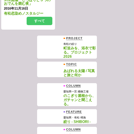
3/12開催「しっぽりと３つの
おでんを囲む夜」
2016年11月16日
有松恋染めノスタルジー
すべて
■
PROJECT
有松の絞り
町並みを、浴衣で彩
る。プロジェクト
2026
■
TOPIC
あばれる太陽 / 写真
と旅と何か
■
COLUMN
愛知県一宮 織物工場
のこぎり屋根から、
ガチャンと聞こえ
る。
■
FEATURE
愛知県・有松 鳴海
絞り - SHIBORI -
■
COLUMN