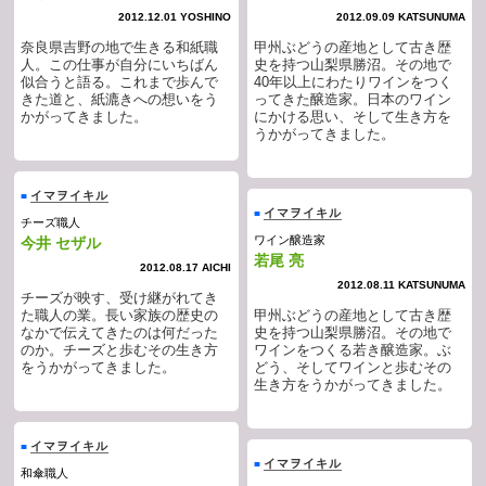
2012.12.01 YOSHINO
2012.09.09 KATSUNUMA
奈良県吉野の地で生きる和紙職
甲州ぶどうの産地として古き歴
人。この仕事が自分にいちばん
史を持つ山梨県勝沼。その地で
似合うと語る。これまで歩んで
40年以上にわたりワインをつく
きた道と、紙漉きへの想いをう
ってきた醸造家。日本のワイン
かがってきました。
にかける思い、そして生き方を
うかがってきました。
イマヲイキル
■
イマヲイキル
■
チーズ職人
ワイン醸造家
今井 セザル
若尾 亮
2012.08.17 AICHI
2012.08.11 KATSUNUMA
チーズが映す、受け継がれてき
た職人の業。長い家族の歴史の
甲州ぶどうの産地として古き歴
なかで伝えてきたのは何だった
史を持つ山梨県勝沼。その地で
のか。チーズと歩むその生き方
ワインをつくる若き醸造家。ぶ
をうかがってきました。
どう、そしてワインと歩むその
生き方をうかがってきました。
イマヲイキル
■
イマヲイキル
■
和傘職人