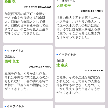
ユースホステル
松田 弘
大野 習平
2012.07.26 KANAZAWA
2012.05.08 KYOTO
加賀百万石の城下町・金沢で、
一人で傘を作り続ける和傘職
世界の旅人を迎える宿「ユース
人。戦前から傘職人として働
ホステル」。ひとりの旅人とし
き、戦後の日本を傘を通して生
てユースホステルの魅力に惹か
きてきた。そこから見えた生き
れ、今では自ら旅人を迎える側
方をうかがってきました。
に立つ。そこから見えた生き方
をうかがってきました。
イマヲイキル
■
イマヲイキル
■
豆腐職人
自然薯
西村 良之
辻 泰成
2012.04.14 KYOTO
2012.04.01 AICHI
豆腐を作る。くりかえし作る。
それは単調な作業に見えるのか
自然薯。その不思議な魅力に惹
もしれない…。春の訪れを待つ
かれた父、そして自らの人生を
京都に、豆腐作りの機微をうか
導き示すものとなったもの。そ
がってきました。
こから見えてきた生き方をうか
がってきました。
イマヲイキル
■