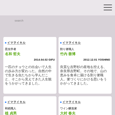
toggl
search
HOME
イマヲイキル
イマヲイキル
■
■
昆虫学者
割り箸職人
名和 哲夫
竹内 善博
2014.04.02 GIFU
2012.12.01 YOSHINO
一匹のチョウとの出会いで人生
良質な吉野杉の産地を控える、
の歩み方が変わった。自然の中
奈良県吉野町。その地で、山の
で生きる虫たちから学んだこ
恵みを食卓に届ける割り箸職
と、そこから見えてきた人生観
人。箸づくりにかける思いをう
をうかがってきました。
かがってきました。
イマヲイキル
イマヲイキル
■
■
和紙職人
ワイン醸造家
植 貞男
大村 春夫