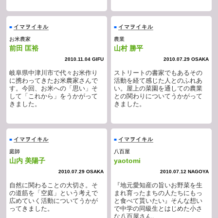
イマヲイキル
イマヲイキル
■
■
お米農家
農業
前田 匡裕
山村 勝平
2010.11.04 GIFU
2010.07.29 OSAKA
岐阜県中津川市で代々お米作り
ストリートの書家でもあるその
に携わってきたお米農家さんで
活動を経て感じた人とのふれあ
す。今回、お米への「思い」そ
い。屋上の菜園を通しての農業
して「これから」をうかがって
との関わりについてうかがって
きました。
きました。
イマヲイキル
イマヲイキル
■
■
庭師
八百屋
山内 美陽子
yaotomi
2010.07.29 OSAKA
2010.07.12 NAGOYA
自然に関わることの大切さ。そ
『地元愛知産の旨いお野菜を生
の道筋を「空庭」という考えで
まれ育ったまちの人たちにもっ
広めていく活動についてうかが
と食べて貰いたい』そんな想い
ってきました。
で中学の同級生とはじめた小さ
な八百屋さん。