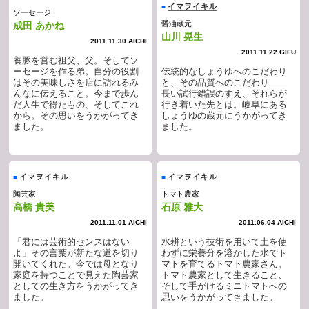
イマヲイキル
■
ソーセージ
醤油蔵元
成田 あかね
山川 晃生
2011.11.30 AICHI
2011.11.22 GIFU
養豚を営む祖父、父。そしてソ
ーセージを作る弟。自分の役割
伝統的なしょうゆへのこだわり
はその美味しさを店に訪れるみ
と、その品質へのこだわり——
んなに伝えること。今まで歩ん
長い試行錯誤のすえ、それらが
だ人生で得たもの、そしてこれ
行き着いた先とは。岐阜にある
から。その思いをうかがってき
しょうゆの蔵元にうかがってき
ました。
ました。
イマヲイキル
イマヲイキル
■
■
陶芸家
トマト農家
高橋 貴美
石原 雅大
2011.11.01 AICHI
2011.06.04 AICHI
「君には芸術的センスはない
水耕という技術を用いて土を使
よ」その言葉が新たな道を切り
わずに栄養分を溶かした水でト
開いてくれた。今では母となり
マトを育てるトマト農家さん。
家庭を持つことで見えた陶芸家
トマト農家として生きること、
としての生き方をうかがってき
そして手がけるミニトマトへの
ました。
思いをうかがってきました。